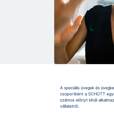
A speciális üvegek és üvegk
csoportként a SCHOTT egyedü
számos előnyt kínál alkalma
vállalatról.