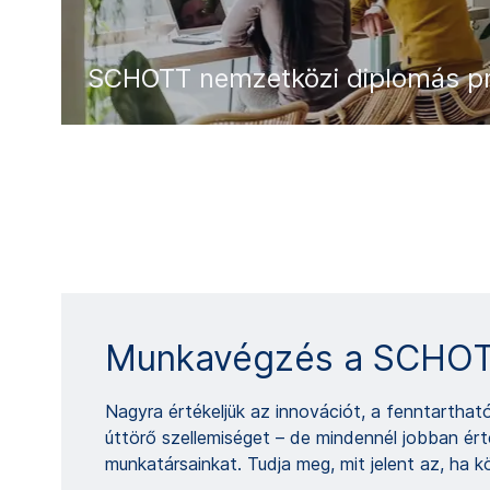
SCHOTT nemzetközi diplomás p
Munkavégzés a SCHOT
Nagyra értékeljük az innovációt, a fenntarthat
úttörő szellemiséget – de mindennél jobban ért
munkatársainkat. Tudja meg, mit jelent az, ha k