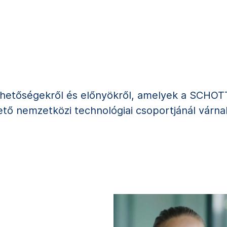
ehetőségekről és előnyökről, amelyek a SCHOTT-
tő nemzetközi technológiai csoportjánál várnak