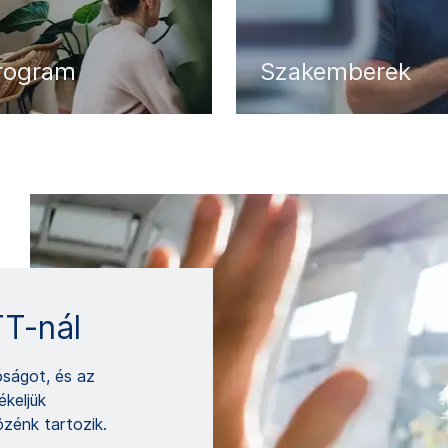
rogram
Szakemberek
T-nál
óságot, és az
ékeljük
özénk tartozik.