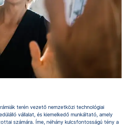
erámiák terén vezető nemzetközi technológiai
lálló vállalat, és kiemelkedő munkáltató, amely
zottai számára. Íme, néhány kulcsfontosságú tény a