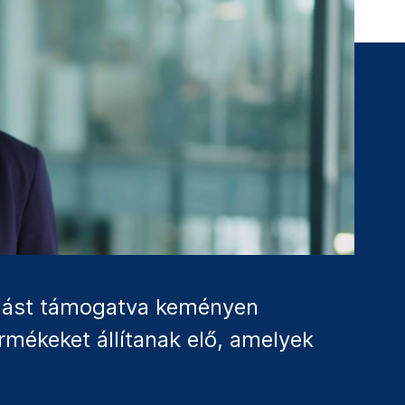
ymást támogatva keményen
rmékeket állítanak elő, amelyek