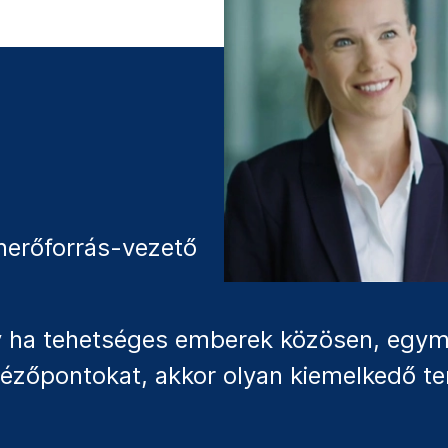
nerőforrás-vezető
gy ha tehetséges emberek közösen, eg
nézőpontokat, akkor olyan kiemelkedő te