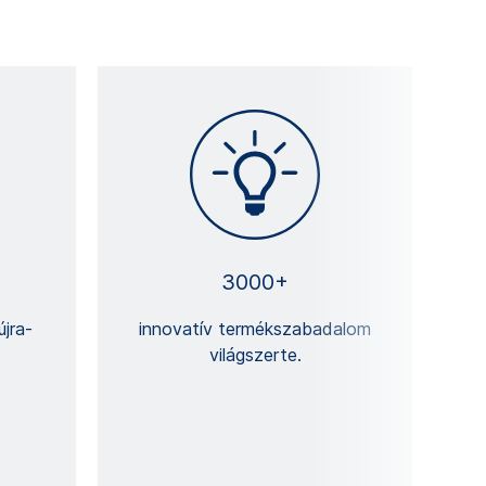
3000+
jra-
innovatív termékszabadalom
világszerte.