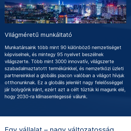
Világméretű munkáltató
Munkatársaink több mint 90 különböző nemzetiséget
képviselnek, és mintegy 95 nyelvet beszélnek
világszerte. Több mint 3000 innovatív, világszerte
szabadalmaztatott termékünkkel, és nemzetközi üzleti
partnereinkkel a globális piacon valóban a világot hívjuk
otthonunknak. Ez a globális jelenlét nagy felelősséggel
jár bolygónk iránt, ezért azt a célt tűztük ki magunk elé,
hogy 2030-ra klímasemlegessé válunk.
Egy vállalat – nagy változatosság