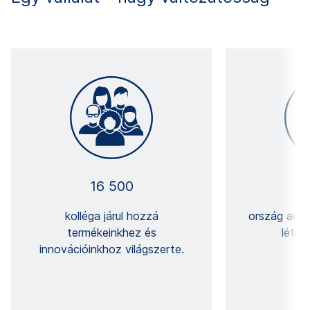
16 500
kolléga járul hozzá
ország ad 
termékeinkhez és
létes
innovációinkhoz világszerte.